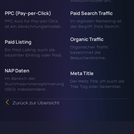
vollautomatisierten,...
PPC (Pay-per-Click)
Paid Search Traffic
PPC, kurz für Pay-per-Click,
Im digitalen Marketing ist
ist ein Abrechnungsmodell...
der Begriff „Paid Search...
Organic Traffic
Paid Listing
Organischer Traffic
Ein Paid Listing, auch als
bezeichnet die
bezahlter Eintrag oder Paid...
Besucherströme,...
NAP Daten
Meta Title
Im Bereich der
Der Meta Title, oft auch als
Suchmaschinenoptimierung
Title Tag oder Seitentitel...
(SEO), insbesondere...
Zurück zur Übersicht