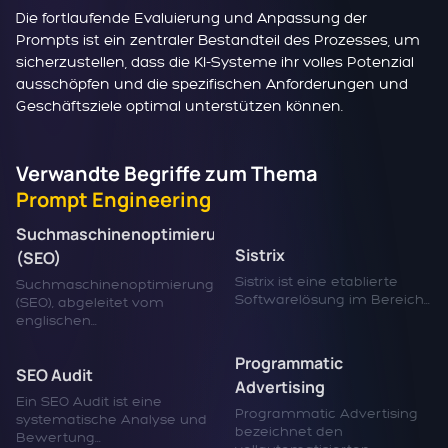
Die fortlaufende Evaluierung und Anpassung der
Prompts ist ein zentraler Bestandteil des Prozesses, um
sicherzustellen, dass die KI-Systeme ihr volles Potenzial
ausschöpfen und die spezifischen Anforderungen und
Geschäftsziele optimal unterstützen können.
Verwandte Begriffe zum Thema
Prompt Engineering
Suchmaschinenoptimierung
Sistrix
(SEO)
Sistrix ist eine etablierte
Suchmaschinenoptimierung
Softwarelösung im Bereich...
(SEO), abgeleitet vom
englischen...
Programmatic
SEO Audit
Advertising
Ein SEO Audit ist eine
Programmatic Advertising
systematische Analyse und
bezeichnet den
Bewertung...