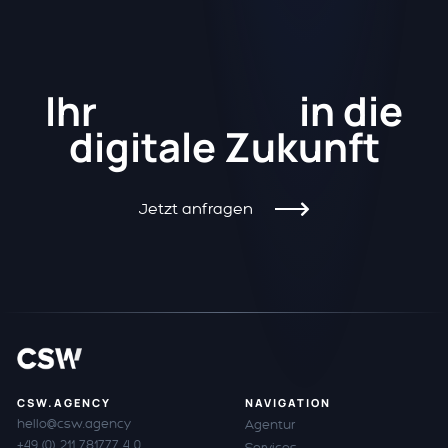
Kickstart
Ihr
in die
digitale Zukunft
Jetzt anfragen
CSW.AGENCY
NAVIGATION
hello@csw.agency
Agentur
+49 (0) 211 781777 4 0
Services