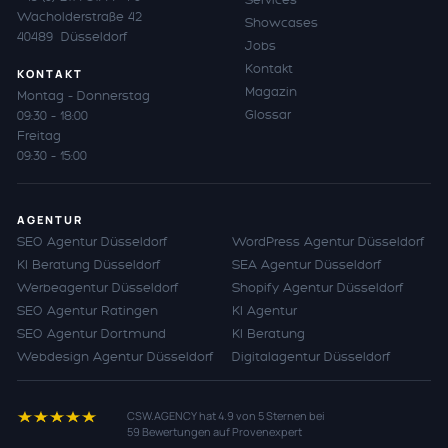
Wacholderstraße 42
Showcases
40489 Düsseldorf
Jobs
Kontakt
KONTAKT
Magazin
Montag – Donnerstag
Glossar
09:30 – 18:00
Freitag
09:30 – 15:00
AGENTUR
SEO Agentur Düsseldorf
WordPress Agentur Düsseldorf
KI Beratung Düsseldorf
SEA Agentur Düsseldorf
Werbeagentur Düsseldorf
Shopify Agentur Düsseldorf
SEO Agentur Ratingen
KI Agentur
SEO Agentur Dortmund
KI Beratung
Webdesign Agentur Düsseldorf
Digitalagentur Düsseldorf
CSW.AGENCY
hat
4.9
von
5
Sternen bei
59
Bewertungen auf Provenexpert