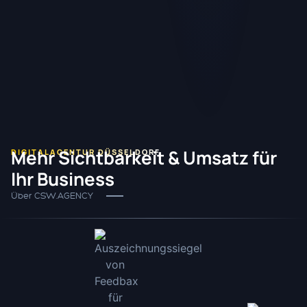
Mehr Sichtbarkeit & Umsatz für
DIGITALAGENTUR DÜSSELDORF
Ihr Business
Über CSW.AGENCY