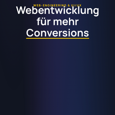
Webentwicklung
WEB-ENGINEERING & UI/UX
For
For
Ready
Ready
für mehr
Future
Future
Conversions
The
The