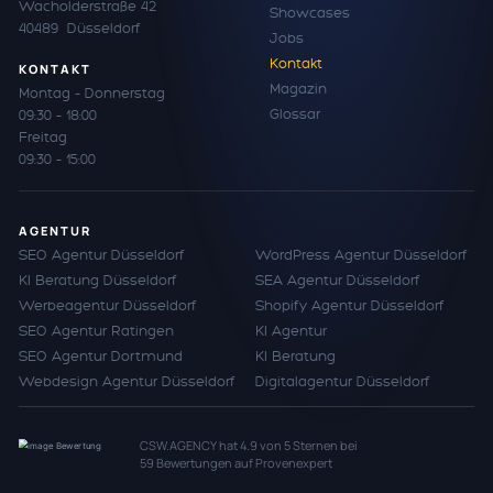
Wacholderstraße 42
Showcases
40489 Düsseldorf
Jobs
Kontakt
KONTAKT
Magazin
Montag – Donnerstag
Glossar
09:30 – 18:00
Freitag
09:30 – 15:00
AGENTUR
SEO Agentur Düsseldorf
WordPress Agentur Düsseldorf
KI Beratung Düsseldorf
SEA Agentur Düsseldorf
Werbeagentur Düsseldorf
Shopify Agentur Düsseldorf
SEO Agentur Ratingen
KI Agentur
SEO Agentur Dortmund
KI Beratung
Webdesign Agentur Düsseldorf
Digitalagentur Düsseldorf
CSW.AGENCY
hat
4.9
von
5
Sternen bei
59
Bewertungen auf Provenexpert