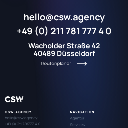
hello@csw.agency
+49 (0) 211 781 777 4 0
Wacholder Straße 42
40489 Düsseldorf
Routenplaner
CSW.AGENCY
NAVIGATION
hello@csw.agency
Agentur
+49 (0) 211 781777 4 0
Services