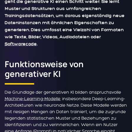
geht die generative KI einen Schritt weiter: Sie lernt
Muster und Strukturen aus umfangreichen
Trainingsdatensätzen, um daraus eigenständig neue
Dateninstanzen mit ähnlichen Eigenschaften zu
generieren. Dies umfasst eine Vielzahl von Formaten
wie Texte, Bilder, Videos, Audiodateien oder
Softwarecode
.
Funktionsweise von
generativer KI
Die Grundlage der generativen KI bilden anspruchsvolle
Machine-Learning-Modelle
, insbesondere Deep-Learning-
Architekturen wie neuronale Netze. Diese Modelle werden
mit riesigen Mengen an Daten trainiert, um die zugrunde
liegenden statistischen Muster und Beziehungen zu
identifizieren und zu verinnerlichen. Wenn ein Nutzer
eine Anfrage (
Prompt
) in natürlicher Sprache eingibt,