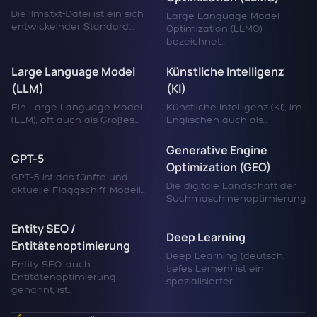
Die llms.txt-Datei ist ein sich
Large Language Model
entwickelnder Standard,...
Optimization (LLMO)
bezeichnet...
Large Language Model
Künstliche Intelligenz
(LLM)
(KI)
Ein Large Language Model
Künstliche Intelligenz (KI), im
(LLM), oft auch als Großes...
Englischen auch als...
Generative Engine
GPT-5
Optimization (GEO)
GPT-5 ist das fünfte und
Die digitale Landschaft der
aktuelle Flaggschiff-Modell...
Suchmaschinenoptimierung...
Entity SEO /
Deep Learning
Entitätenoptimierung
Deep Learning (deutsch:
Entity SEO, auch
tiefes Lernen) ist ein
Entitätenoptimierung
spezialisierter...
genannt, ist...