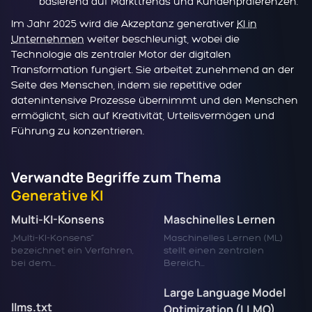
basierend auf Markttrends und Kundenpräferenzen.
Im Jahr 2025 wird die Akzeptanz generativer
KI in
Unternehmen
weiter beschleunigt, wobei die
Technologie als zentraler Motor der digitalen
Transformation fungiert. Sie arbeitet zunehmend an der
Seite des Menschen, indem sie repetitive oder
datenintensive Prozesse übernimmt und den Menschen
ermöglicht, sich auf Kreativität, Urteilsvermögen und
Führung zu konzentrieren.
Verwandte Begriffe zum Thema
Generative KI
Multi-KI-Konsens
Maschinelles Lernen
„Multi-KI-Konsens“
Maschinelles Lernen (ML)
bezeichnet ein Verfahren,
stellt einen zentralen
bei dem...
Bereich...
Large Language Model
llms.txt
Optimization (LLMO)