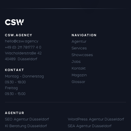
CSW.AGENCY
NAVIGATION
hello@csw.agency
Agentur
+49 (0) 211 781777 4 0
Services
Wacholderstraße 42
Showcases
40489 Düsseldorf
Jobs
Kontakt
KONTAKT
Magazin
Montag – Donnerstag
Glossar
09:30 – 18:00
Freitag
09:30 – 15:00
AGENTUR
SEO Agentur Düsseldorf
WordPress Agentur Düsseldorf
KI Beratung Düsseldorf
SEA Agentur Düsseldorf