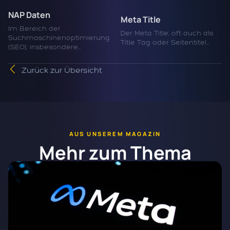
NAP Daten
Meta Title
Im Bereich der
Der Meta Title, oft auch als
Suchmaschinenoptimierung
Title Tag oder Seitentitel...
(SEO), insbesondere...
Zurück zur Übersicht
AUS UNSEREM MAGAZIN
Mehr zum Thema