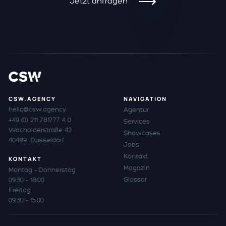
Jetzt anfragen
CSW.AGENCY
NAVIGATION
hello@csw.agency
Agentur
+49 (0) 211 781777 4 0
Services
Wacholderstraße 42
Showcases
40489 Düsseldorf
Jobs
Kontakt
KONTAKT
Magazin
Montag – Donnerstag
Glossar
09:30 – 18:00
Freitag
09:30 – 15:00