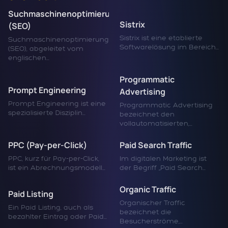
Suchmaschinenoptimierung
Sistrix
(SEO)
Sistrix ist eine etablierte
Suchmaschinenoptimierung
Softwarelösung im Bereich...
(SEO), abgeleitet vom
englischen...
Programmatic
Prompt Engineering
Advertising
Prompt Engineering ist eine
Programmatic Advertising
spezialisierte Disziplin...
bezeichnet den
vollautomatisierten,...
PPC (Pay-per-Click)
Paid Search Traffic
PPC, kurz für Pay-per-Click,
Im digitalen Marketing ist
ist ein Abrechnungsmodell...
der Begriff „Paid Search...
Organic Traffic
Paid Listing
Organischer Traffic
Ein Paid Listing, auch als
bezeichnet die
bezahlter Eintrag oder Paid...
Besucherströme,...