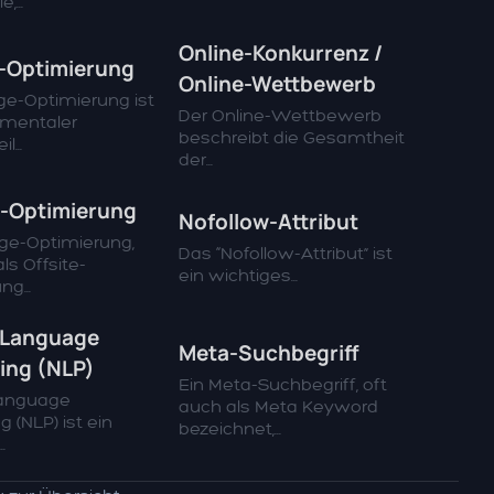
,...
Online-Konkurrenz /
-Optimierung
Online-Wettbewerb
ge-Optimierung ist
Der Online-Wettbewerb
amentaler
beschreibt die Gesamtheit
...
der...
-Optimierung
Nofollow-Attribut
ge-Optimierung,
Das “Nofollow-Attribut” ist
ls Offsite-
ein wichtiges...
g...
 Language
Meta-Suchbegriff
ing (NLP)
Ein Meta-Suchbegriff, oft
Language
auch als Meta Keyword
 (NLP) ist ein
bezeichnet,...
.