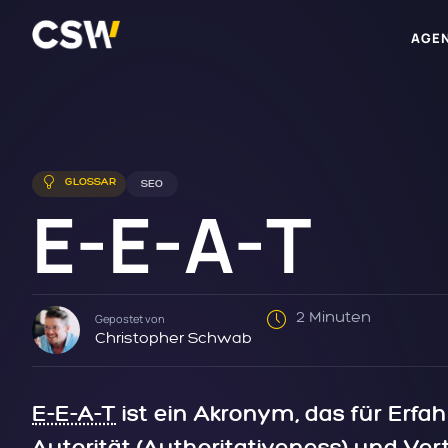
AGE
GLOSSAR
SEO
E-E-A-T
2 Minuten
Gepostet von
Christopher Schwab
E-E-A-T
ist ein Akronym, das für Erfah