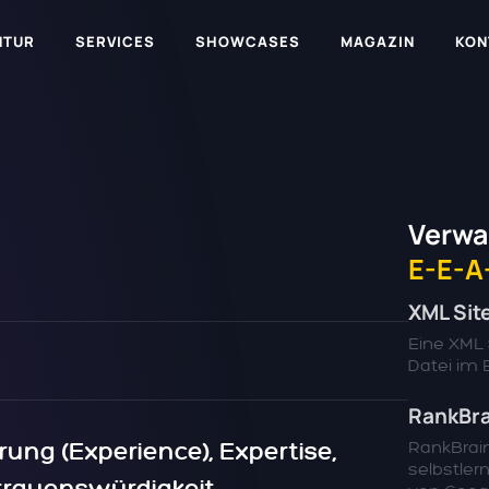
NTUR
SERVICES
SHOWCASES
MAGAZIN
KON
Verwa
E-E-A
XML Si
Eine XML 
Datei im E
RankBra
rung (Experience), Expertise,
RankBrain
selbstle