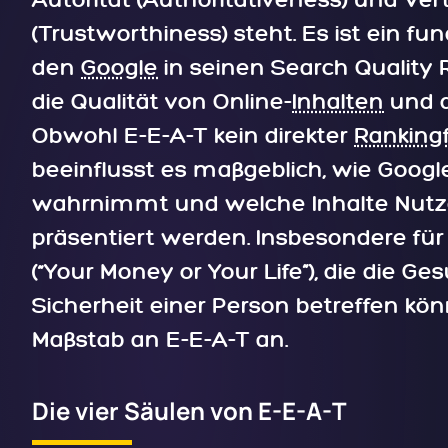
Autorität (Authoritativeness) und Ve
(Trustworthiness) steht. Es ist ein
den
Google
in seinen Search Quality
die Qualität von Online-
Inhalten
und d
Obwohl E-E-A-T kein direkter
Rankingf
beeinflusst es maßgeblich, wie Google
wahrnimmt und welche Inhalte Nutz
präsentiert werden. Insbesondere 
(“Your Money or Your Life”), die die Ges
Sicherheit einer Person betreffen kö
Maßstab an E-E-A-T an.
Die vier Säulen von E-E-A-T