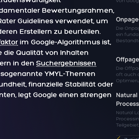
rtrauenswürdigkeit
von Google
 fundamentaler Bewertungsrahmen,
Onpage
 Rater Guidelines verwendet, um
Die Onpa
eren Erstellern zu beurteilen.
ein fund
Bestandteil
aktor
im Google-Algorithmus ist,
 die Qualität von Inhalten
Offpage
ern in den
Suchergebnissen
Die Offpa
für sogenannte YMYL-Themen
oft auch a
Optimierun
undheit, finanzielle Stabilität oder
nnten, legt Google einen strengen
Natural
Process
Natural 
Processing
Teilgebiet..