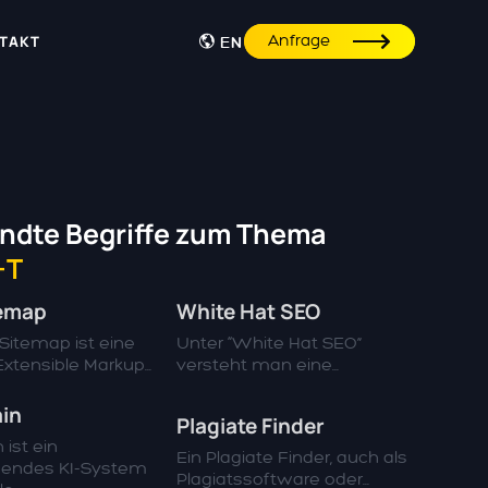
Anfrage
TAKT
EN
ndte Begriffe zum Thema
-T
temap
White Hat SEO
Sitemap ist eine
Unter “White Hat SEO”
xtensible Markup...
versteht man eine...
in
Plagiate Finder
 ist ein
Ein Plagiate Finder, auch als
rnendes KI-System
Plagiatssoftware oder...