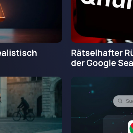
alistisch
Rätselhafter R
der Google Se