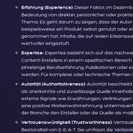
Dieser Faktor, im Dezembe
Erfahrung (Experience):
Bedeutung von direkter, persönlicher oder prakti
Thema. Es geht darum zu zeigen, dass der Auto
beispielsweise ein Produkt selbst genutzt oder e
genommen hat. Inhalte, die auf realen Erlebniss
wertvoller eingestuft.
Expertise bezieht sich auf das nachwe
Expertise:
Content-Erstellers in einem spezifischen Bereich.
jahrelange Berufserfahrung, Publikationen oder 
werden. Für komplexe oder technische Themen is
Autorität beschreibt
Autorität (Authoritativeness):
als anerkannte und zuverlässige Quelle innerhalb
externe Signale wie Erwähnungen, Verlinkungen
eine positive Markenwahrnehmung untermauert. Ei
der Branche den Ersteller oder die Quelle als ma
Vertraue
Vertrauenswürdigkeit (Trustworthiness):
Bestandteil von E-E-A-T. Sie umfasst die Verlässli