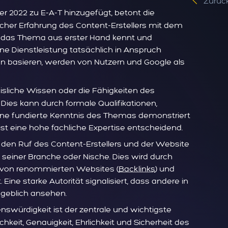
Zurück
r 2022 zu E-A-T hinzugefügt, betont die
scher Erfahrung des Content-Erstellers mit dem
r das Thema aus erster Hand kennt und
ine Dienstleistung tatsächlich in Anspruch
en basieren, werden von Nutzern und Google als
isliche Wissen oder die Fähigkeiten des
 Dies kann durch formale Qualifikationen,
eine fundierte Kenntnis des Themas demonstriert
t eine hohe fachliche Expertise entscheidend.
 den Ruf des Content-Erstellers und der Website
 seiner Branche oder Nische. Dies wird durch
 von renommierten Websites (
Backlinks
) und
ne starke Autorität signalisiert, dass andere in
ßgeblich ansehen.
nswürdigkeit ist der zentrale und wichtigste
chkeit, Genauigkeit, Ehrlichkeit und Sicherheit des