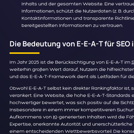
Inhalts und der gesamten Website. Eine vertrau
Informationen, schützt die Nutzerdaten (z. B. durc
Kontaktinformationen und transparente Richtlinie
bereitgestellten Informationen zu vertrauen.
Die Bedeutung von E-E-A-T für SEO 
Im Jahr 2025 ist die Berücksichtigung von E-E-A-T im
weiterhin großen Wert darauf, Nutzern die hilfreichsten
und das E-E-A-T-Framework dient als Leitfaden für die
Obwohl E-E-A-T selbst kein direkter Rankingfaktor ist, s
verankert. Eine Website, die hohe E-E-A-T-Standards erf
hochwertiger bewertet, was sich positiv auf die Sich
Insbesondere in einem immer kompetitiveren Such
Aufkommens von
KI
-generierten Inhalten wird die Fäh
Expertise, anerkannte Autorität und unerschütterlich
einem entscheidenden Wettbewerbsvorteil. Die konse