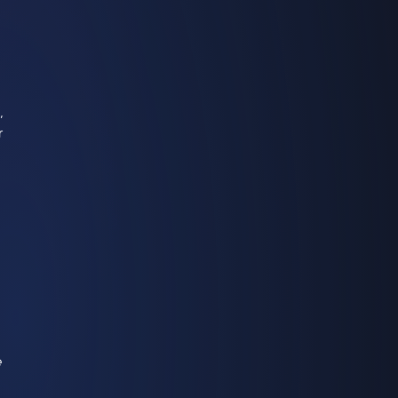
,
r
e