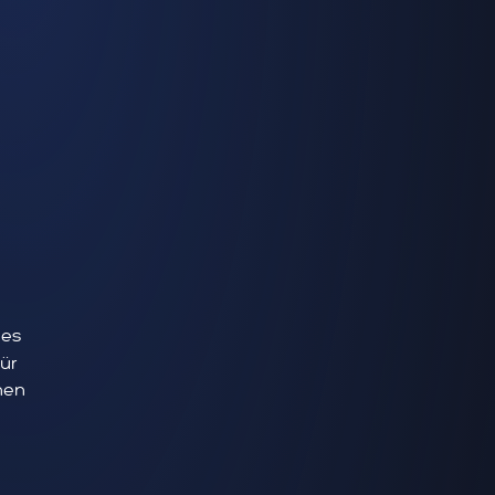
 es
ür
hen