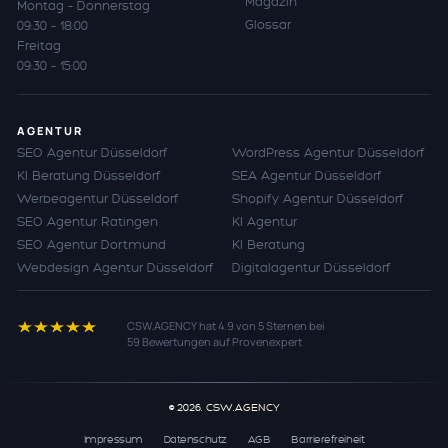
Magazin
Montag – Donnerstag
Glossar
09:30 – 18:00
Freitag
09:30 – 15:00
AGENTUR
SEO Agentur Düsseldorf
WordPress Agentur Düsseldorf
KI Beratung Düsseldorf
SEA Agentur Düsseldorf
Werbeagentur Düsseldorf
Shopify Agentur Düsseldorf
SEO Agentur Ratingen
KI Agentur
SEO Agentur Dortmund
KI Beratung
Webdesign Agentur Düsseldorf
Digitalagentur Düsseldorf
CSW.AGENCY
hat
4.9
von
5
Sternen bei
59
Bewertungen auf Provenexpert
© 2026. CSW.AGENCY
Impressum
Datenschutz
AGB
Barrierefreiheit