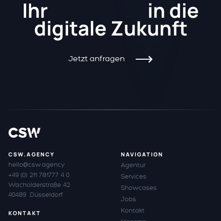
Kickstart
Ihr
in die
digitale Zukunft
Jetzt anfragen
CSW.AGENCY
NAVIGATION
hello@csw.agency
Agentur
+49 (0) 211 781777 4 0
Services
Wacholderstraße 42
Showcases
40489 Düsseldorf
Jobs
Kontakt
KONTAKT