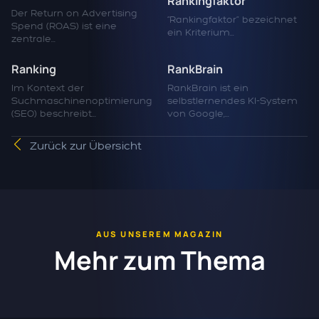
Rankingfaktor
Der Return on Advertising
“Rankingfaktor” bezeichnet
Spend (ROAS) ist eine
ein Kriterium...
zentrale...
Ranking
RankBrain
Im Kontext der
RankBrain ist ein
Suchmaschinenoptimierung
selbstlernendes KI-System
(SEO) beschreibt...
von Google,...
Zurück zur Übersicht
AUS UNSEREM MAGAZIN
Mehr zum Thema