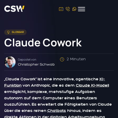
GLOSSAR
Claude Cowork
2 Minuten
Gepostet von
Christopher Schwab
„Claude Cowork“ ist eine innovative, agentische
KI-
Funktion
von Anthropic, die es dem
Claude KI-Modell
ermöglicht, komplexe, mehrstufige Aufgaben
autonom auf dem Computer eines Benutzers
auszuführen. Es erweitert die Fähigkeiten von Claude
über die eines reinen
Chatbots
hinaus, indem es
direkte Aktionen in der digitalen Arbeitsumgebung