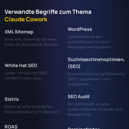
Verwandte Begriffe zum Thema
Claude Cowork
WordPress
XML Sitemap
WordPress ist ein
Eine XML Sitemap ist eine
quelloffenes Content-
Datei im Extensible Markup...
Management-System...
Suchmaschinenoptimierun
White Hat SEO
(SEO)
Unter “White Hat SEO”
Suchmaschinenoptimierung
versteht man eine...
(SEO), abgeleitet vom
englischen...
SEO Audit
Sistrix
Ein SEO Audit ist eine
Sistrix ist eine etablierte
systematische Analyse und
Softwarelösung im Bereich...
Bewertung...
ROAS