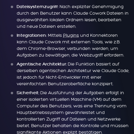
Nach expliziter Genehmigung
Dateisystemzugriff:
durch den Benutzer kann Claude Cowork Dateien in
ausgewählten lokalen Ordnern lesen, bearbeiten
und neue Dateien erstellen.
Mittels
Plugins
und Konnektoren
Integrationen:
kann Claude Cowork mit externen Tools, wie z.B.
dem Chrome-Browser, verbunden werden, um
Aufgaben zu bewältigen, die Webzugriff erfordern.
Die Funktion basiert auf
Agentische Architektur:
derselben agentischen Architektur wie Claude Code,
ist jedoch für Nicht-Entwickler mit einer
vereinfachten Benutzeroberfläche konzipiert.
Die Ausführung der Aufgaben erfolgt in
Sicherheit:
einer isolierten virtuellen Maschine (VM) auf dem
Computer des Benutzers, was eine Trennung vom
Hauptbetriebssystem gewährleistet und
kontrollierten Zugriff auf Dateien und Netzwerke
bietet. Benutzer behalten die Kontrolle und müssen
signifikante Aktionen explizit bestätigen.