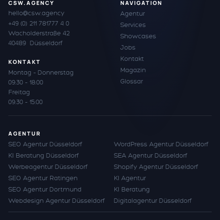
CSW.AGENCY
NAVIGATION
hello@csw.agency
Agentur
+49 (0) 211 781777 4 0
Services
Wacholderstraße 42
Showcases
40489 Düsseldorf
Jobs
Kontakt
KONTAKT
Magazin
Montag – Donnerstag
Glossar
09:30 – 18:00
Freitag
09:30 – 15:00
AGENTUR
SEO Agentur Düsseldorf
WordPress Agentur Düsseldorf
KI Beratung Düsseldorf
SEA Agentur Düsseldorf
Werbeagentur Düsseldorf
Shopify Agentur Düsseldorf
SEO Agentur Ratingen
KI Agentur
SEO Agentur Dortmund
KI Beratung
Webdesign Agentur Düsseldorf
Digitalagentur Düsseldorf