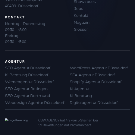
Showcases
40489 Düsseldorf
Jobs
Kontakt
KONTAKT
Magazin
Montag – Donnerstag
Glossar
09:30 – 18:00
Freitag
09:30 – 15:00
AGENTUR
SEO Agentur Düsseldorf
WordPress Agentur Düsseldorf
KI Beratung Düsseldorf
SEA Agentur Düsseldorf
Werbeagentur Düsseldorf
Shopify Agentur Düsseldorf
SEO Agentur Ratingen
KI Agentur
SEO Agentur Dortmund
KI Beratung
Webdesign Agentur Düsseldorf
Digitalagentur Düsseldorf
CSW.AGENCY
hat
4.9
von
5
Sternen bei
59
Bewertungen auf Provenexpert