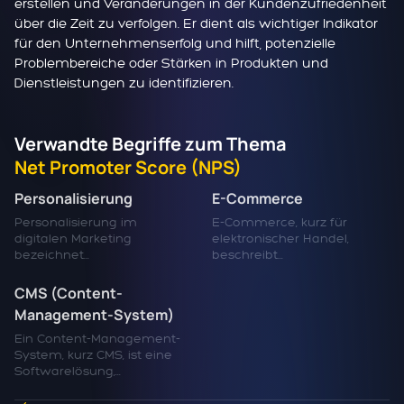
erstellen und Veränderungen in der Kundenzufriedenheit
über die Zeit zu verfolgen. Er dient als wichtiger Indikator
für den Unternehmenserfolg und hilft, potenzielle
Problembereiche oder Stärken in Produkten und
Dienstleistungen zu identifizieren.
Verwandte Begriffe zum Thema
Net Promoter Score (NPS)
Personalisierung
E-Commerce
Personalisierung im
E-Commerce, kurz für
digitalen Marketing
elektronischer Handel,
bezeichnet...
beschreibt...
CMS (Content-
Management-System)
Ein Content-Management-
System, kurz CMS, ist eine
Softwarelösung,...