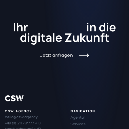
Kickstart
Ihr
in die
digitale Zukunft
Jetzt anfragen
CSW.AGENCY
NAVIGATION
hello@csw.agency
Agentur
+49 (0) 211 781777 4 0
Services
Wacholderstraße 42