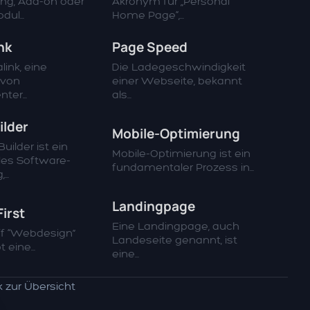
ng, Add-on oder
Akronym für „Personal
ul...
Home Page“,...
nk
Page Speed
link, eine
Die Ladegeschwindigkeit
 von
einer Webseite, bekannt
ter...
als...
ilder
Mobile-Optimierung
uilder ist ein
Mobile-Optimierung ist ein
les Software-
fundamentaler Prozess in...
..
Landingpage
irst
Eine Landingpage, auch
ff “Webdesign”
Landeseite genannt, ist
 eine...
eine...
 zur Übersicht