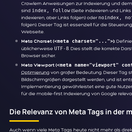
Crawlern Anweisungen zur Indexierung und dem F
sind
index, follow
(Seite indexieren und Links 
indexieren, aber Links folgen) oder
noindex, no
folgen). Dieser Tag ist essenziell für die Steueru
Webseite.
<meta charset="...">
Definie
Meta Charset (
):
üblicherweise
UTF-8
. Dies stellt die korrekte 
Browser sicher.
<meta name="viewport" con
Meta Viewport (
Optimierung
von großer Bedeutung. Dieser Tag st
Bildschirmgrößen dargestellt werden, und ist ent
Implementierung gewährleistet eine gute Nutze
für die mobile-first Indexierung von Google relevan
Die Relevanz von Meta Tags in der
Auch wenn viele Meta Tags heute nicht mehr als direkte