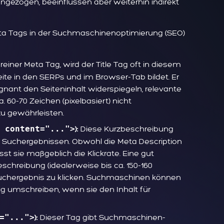
angezogen, beeinflussen aber weiterhin indirekt
ta Tags in der Suchmaschinenoptimierung (SEO)
einer Meta Tag, wird der Title Tag oft in diesem
ite in den SERPs und im Browser-Tab bildet. Er
gnant den Seiteninhalt widerspiegeln, relevante
 60-70 Zeichen (pixelbasiert) nicht
zu gewährleisten.
 content="...">
Diese Kurzbeschreibung
):
n Suchergebnissen. Obwohl die Meta Description
usst sie maßgeblich die Klickrate. Eine gut
chreibung (idealerweise bis ca. 150-160
Suchergebnis zu klicken. Suchmaschinen können
ig umschreiben, wenn sie den Inhalt für
="...">
Dieser Tag gibt Suchmaschinen-
):