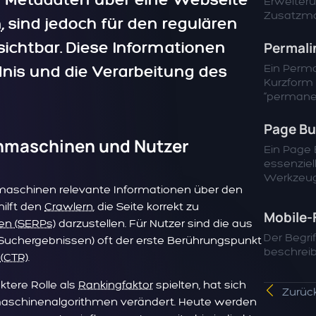
n Metadaten über eine Webseite
Erweiteru
Zusatzmod
n
, sind jedoch für den regulären
sichtbar. Diese Informationen
Permali
Ein Perma
nis und die Verarbeitung des
Kurzform
“permanen
Page Bu
chmaschinen und Nutzer
Ein Page B
essenziel
Werkzeug,.
hmaschinen relevante Informationen über den
hilft den
Crawlern
, die Seite korrekt zu
Mobile-F
en (SERPs)
darzustellen. Für Nutzer sind die aus
Der Begri
 Suchergebnissen) oft der erste Berührungspunkt
beschreibt
 (CTR)
.
ktere Rolle als
Rankingfaktor
spielten, hat sich
Zurück
maschinenalgorithmen verändert. Heute werden