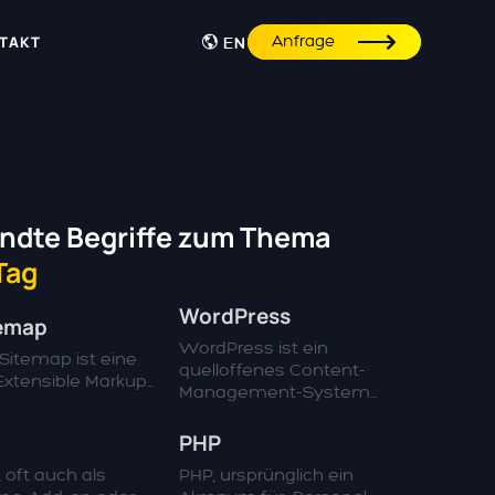
Anfrage
TAKT
EN
ndte Begriffe zum Thema
Tag
WordPress
temap
WordPress ist ein
Sitemap ist eine
quelloffenes Content-
xtensible Markup...
Management-System...
PHP
, oft auch als
PHP, ursprünglich ein