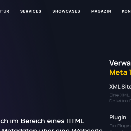
NTUR
SERVICES
SHOWCASES
MAGAZIN
KON
Verwa
Meta 
XML Si
Eine XML 
Datei im E
Plugin
ich im Bereich eines HTML-
Ein Plugin