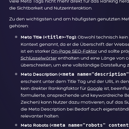
viele Meta Tags nicht mehr direkt für das Ranking her
die Sichtbarkeit und Nutzerinteraktion.
Zu den wichtigsten und am häufigsten genutzten Me
gehören:
<title>
Obwohl technisch kein r
Meta Title (
-Tag):
Kontext genannt, da er die Überschrift der Webse
ist ein starker
On-Page SEO-Faktor
und sollte prä
Schlüsselwörter
enthalten und eine Länge von ca.
überschreiten, um eine vollständige Darstellung 
<meta name="description"
Meta Description (
erscheint unter dem Title Tag und der URL in de
kein direkter Rankingfaktor für
Google
ist, beeinfl
formulierte, ansprechende und keywordreiche Bes
Zeichen) kann Nutzer dazu motivieren, auf das 
die Meta Description bei Bedarf auch eigenständ
relevanter halten.
<meta name="robots" content
Meta Robots (