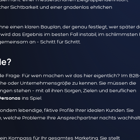
er Sichtbarkeit und einer gnadenlos ehrlichen
hne einen klaren Bauplan, der genau festlegt, wer später d
ird das Ergebnis im besten Fall instabil, im schlimmsten F
emeinsam an – Schritt für Schritt.
de?
de Frage: Für wen machen wir das hier eigentlich? Im B2B
anche oder Unternehmensgröße zu kennen. Sie müssen die
en stehen – mit all ihren Sorgen, Zielen und beruflichen
ins Spiel.
Personas
dern lebendige, fiktive Profile Ihrer idealen Kunden. Sie
n, welche Probleme Ihre Ansprechpartner nachts wachhal
ein Kompass für Ihr gesamtes Marketing. Sie stellt