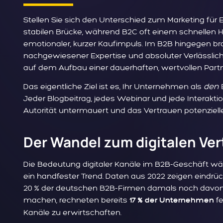
Stellen Sie sich den Unterschied zum Marketing für 
stabilen Brücke, während B2C oft einem schnellen H
emotionaler, kurzer Kaufimpuls. Im B2B hingegen b
nachgewiesener Expertise und absoluter Verlässlichke
auf dem Aufbau einer dauerhaften, wertvollen Partn
Das eigentliche Ziel ist es, Ihr Unternehmen als
den
E
Jeder Blogbeitrag, jedes Webinar und jede Interaktion
Autorität untermauert und das Vertrauen potenziell
Der Wandel zum digitalen Ver
Die Bedeutung digitaler Kanäle im B2B-Geschäft wä
ein handfester Trend. Daten aus 2022 zeigen eindr
20 % der deutschen B2B-Firmen damals noch davon a
machen, rechneten bereits
fe
17 % der Unternehmen
Kanäle zu erwirtschaften.