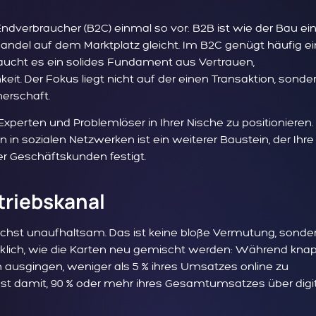
Endverbraucher (B2C) einmal so vor: B2B ist wie der Bau ei
andel auf dem Marktplatz gleicht. Im B2C genügt häufig ei
raucht es ein solides Fundament aus Vertrauen,
it. Der Fokus liegt nicht auf der einen Transaktion, sonde
erschaft.
xperten und Problemlöser in Ihrer Nische zu positionieren.
 in sozialen Netzwerken ist ein weiterer Baustein, der Ihre
er Geschäftskunden festigt.
triebskanal
chst unaufhaltsam. Das ist keine bloße Vermutung, sonde
ücklich, wie die Karten neu gemischt werden: Während kna
usgingen, weniger als 5 % ihres Umsatzes online zu
st damit, 90 % oder mehr ihres Gesamtumsatzes über digi