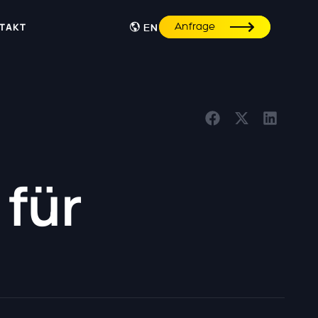
Anfrage
TAKT
EN
 für