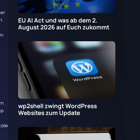
ner
EU AI Act und was ab dem 2.
n
August 2026 auf Euch zukommt
rn
rn
wp2shell zwingt WordPress
pp
Websites zum Update
tale