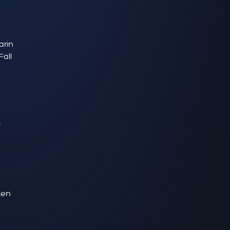
arin
all
-
ten