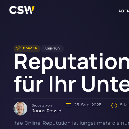
AGE
Reputatio
MAGAZIN
AGENTUR
für Ihr Un
25. Sep. 2025
8 M
Gepostet von
Jonas Possin
Ihre Online-Reputation ist längst mehr als n