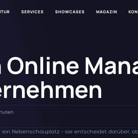
NTUR
SERVICES
SHOWCASES
MAGAZIN
KON
n Online Ma
ternehmen
inuten
ur ein Nebenschauplatz – sie entscheidet darüber, 